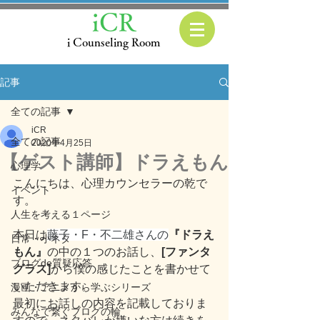
iCR
i Counseling Room
記事
全ての記事
iCR
全ての記事
2020年4月25日
【ゲスト講師】ドラえもん
心理学
こんにちは、心理カウンセラーの乾で
イベント
す。
人生を考える１ページ
本日は
藤子・F・不二雄さんの
『ドラえ
日常・小ネタ
もん』
の中の１つのお話し、
[ファンタ
ブログde質疑応答
グラス]
から僕の感じたことを書かせて
いただきます。
漫画・アニメから学ぶシリーズ
最初にお話しの内容を記載しておりま
みんなで繋ぐブログの輪