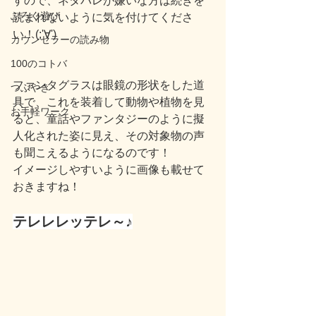
すので、ネタバレが嫌いな方は続きを
ぶろぐ遊び
読まれないように気を付けてくださ
い！(;'∀')
カウンセラーの読み物
100のコトバ
ファンタグラスは眼鏡の形状をした道
つぶやき
具で、これを装着して動物や植物を見
お手軽ワーク
ると、童話やファンタジーのように擬
人化された姿に見え、その対象物の声
も聞こえるようになるのです！
イメージしやすいように画像も載せて
おきますね！
テレレレッテレ～♪