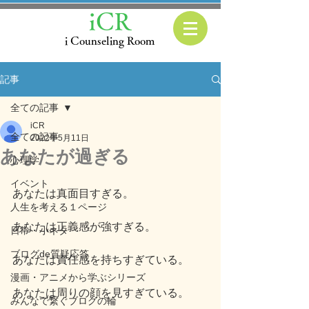
iCR
i Counseling Room
記事
全ての記事
iCR
全ての記事
2022年5月11日
あなたが過ぎる
心理学
イベント
あなたは真面目すぎる。
人生を考える１ページ
あなたは正義感が強すぎる。
日常・小ネタ
ブログde質疑応答
あなたは責任感を持ちすぎている。
漫画・アニメから学ぶシリーズ
あなたは周りの顔を見すぎている。
みんなで繋ぐブログの輪