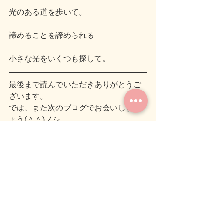
光のある道を歩いて。
諦めることを諦められる
小さな光をいくつも探して。
最後まで読んでいただきありがとうご
ざいます。
では、また次のブログでお会いしまし
ょう(＾＾)ノシ
＃癒し ＃ポピーの花言葉
#気づき
#人
生を考える
１ページ 
#あなたが過ぎる
気づき
癒し
人生を考える１ページ