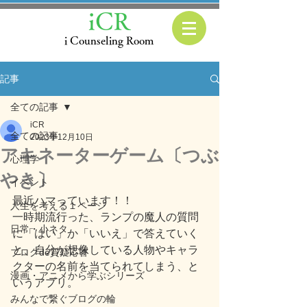
iCR
i Counseling Room
記事
全ての記事
iCR
全ての記事
2023年12月10日
アキネーターゲーム〔つぶ
心理学
やき〕
イベント
最近ハマっています！！
人生を考える１ページ
一時期流行った、ランプの魔人の質問
日常・小ネタ
に「はい」か「いいえ」で答えていく
と、自分が想像している人物やキャラ
ブログde質疑応答
クターの名前を当てられてしまう、と
漫画・アニメから学ぶシリーズ
いうアプリ。
みんなで繋ぐブログの輪