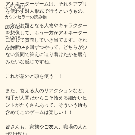
アキネーターゲームは、それをアプリ
ぶろぐ遊び
を使わず対人形式で行うというもの。
カウンセラーの読み物
一方がお題となる人物やキャラクター
100のコトバ
を想像して、もう一方がアキネーター
つぶやき
に扮して質問していき当てます。それ
をお互い１回ずつやって、どちらが少
お手軽ワーク
ない質問で答えに辿り着けたかを競う
みたいな感じですね。
これが意外と頭を使う！！
また、答える人のリアクションなど、
相手が人間だからこそ拾える細かいヒ
ントがたくさんあって、そういう所も
含めてこのゲームは楽しい！！
皆さんも、家族やご友人、職場の人と
ぜひぜひ♪