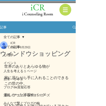
iCR
i Counseling Room
記事
全ての記事
iCR
全ての記事
2021年9月29日
ウィンドウショッピング
心理学
イベント
世界のありとあらゆる物が
人生を考える１ページ
家に居ながら手に入れることのできる
日常・小ネタ
この世の中。
ブログde質疑応答
欲しかった洋服やバッグ
漫画・アニメから学ぶシリーズ
みんなで繋ぐブログの輪