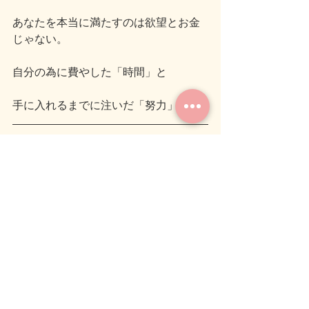
あなたを本当に満たすのは欲望とお金
じゃない。
自分の為に費やした「時間」と
手に入れるまでに注いだ「努力」だ。
最後まで読んでいただきありがとうご
ざいます。
ブログを読んで疑問に思ったことや感
想などありましたら
コメントいただけると嬉しいです。
では、また次のブログでお会いしまし
ょう(＾＾)ノシ
#癒し
#気づき
#人生を考える
１ページ 
#ウィンドウショッピング
気づき
癒し
人生を考える１ページ