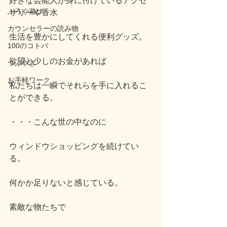
好きな芸能人が身に付けているアクセ
ぶろぐ遊び
サリーや香水
カウンセラーの読み物
生活を豊かにしてくれる便利グッズ。
100のコトバ
欲望と少しのお金があれば
つぶやき
お手軽ワーク
私たちは一瞬でそれらを手に入れるこ
とができる。
・・・こんな世の中なのに
ウィンドウショッピングを続けてい
る。
何かか足りないと感じている。
素敵な物たちで