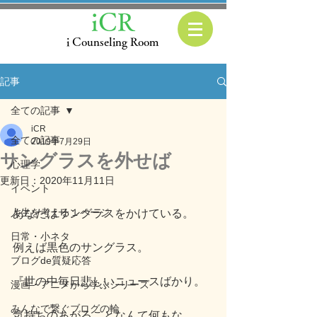
iCR
i Counseling Room
記事
全ての記事
iCR
全ての記事
2019年7月29日
サングラスを外せば
心理学
更新日：
2020年11月11日
イベント
人生を考える１ページ
あなたはサングラスをかけている。
日常・小ネタ
例えば黒色のサングラス。
ブログde質疑応答
『世の中毎日悲しいニュースばかり。
漫画・アニメから学ぶシリーズ
みんなで繋ぐブログの輪
気持ちのあがることなんて何もな