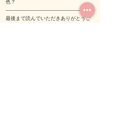
色？
最後まで読んでいただきありがとうご
ざいます。
ブログを読んで疑問に思ったことや感
想などありましたら
コメントいただけると嬉しいです。
では、また次のブログでお会いしまし
ょう(＾＾)ノシ
#癒し
#気づき
#サングラスを外せば
気づき
癒し
人生を考える１ページ
すべて表示
関連記事