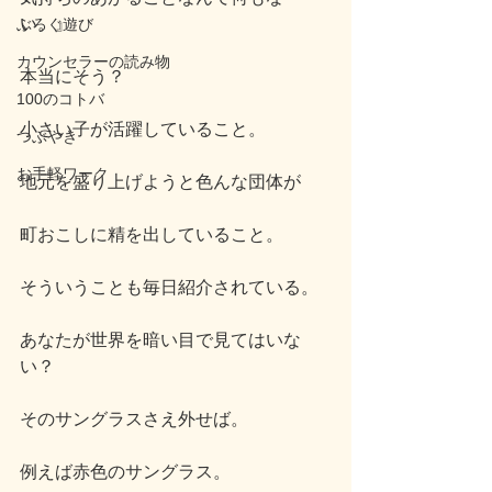
い。』
ぶろぐ遊び
カウンセラーの読み物
本当にそう？
100のコトバ
小さい子が活躍していること。
つぶやき
お手軽ワーク
地元を盛り上げようと色んな団体が
町おこしに精を出していること。
そういうことも毎日紹介されている。
あなたが世界を暗い目で見てはいな
い？
そのサングラスさえ外せば。
例えば赤色のサングラス。