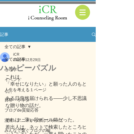
iCR
i Counseling Room
記事
全ての記事
iCR
全ての記事
2025年12月29日
ハッピーパズル
心理学
これは、
イベント
「幸せになりたい」と願った人のもと
人生を考える１ページ
に、
ある日突然届けられる――少し不思議
日常・小ネタ
な贈り物の話だ。
ブログde質疑応答
それは、薄い段ボール箱だった。
漫画・アニメから学ぶシリーズ
差出人は、ネットで検索したところヒ
みんなで繋ぐブログの輪