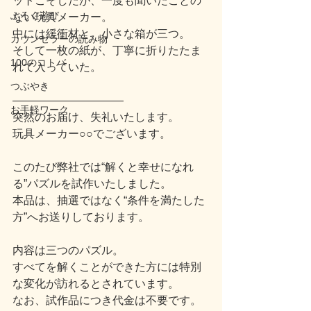
ットこそしたが、一度も聞いたことの
ぶろぐ遊び
ない玩具メーカー。
中には緩衝材と、小さな箱が三つ。
カウンセラーの読み物
そして一枚の紙が、丁寧に折りたたま
100のコトバ
れて入っていた。
つぶやき
――――――――――
お手軽ワーク
突然のお届け、失礼いたします。
玩具メーカー○○でございます。
このたび弊社では“解くと幸せになれ
る”パズルを試作いたしました。
本品は、抽選ではなく“条件を満たした
方”へお送りしております。
内容は三つのパズル。
すべてを解くことができた方には特別
な変化が訪れるとされています。
なお、試作品につき代金は不要です。