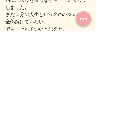
箱にパズルを戻しながら、ふと笑って
しまった。
まだ自分の人生という名のパズルは、
全然解けていない。
でも、それでいいと思えた。
そして私は、箱をそっと閉じた。
返送用の伝票は、貼らないままに。
最後まで読んでいただきありがとうご
ざいます。
ブログを読んで疑問に思ったことや感
想などありましたら
コメントいただけると嬉しいです。
では、また次のブログでお会いしまし
ょう(＾＾)ノシ
#癒し
#気づき
#人生を考える
１ページ 
#
ハッピーパズル