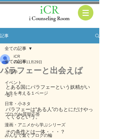
iCR
i Counseling Room
記事
全ての記事
iCR
全ての記事
2021年11月29日
パラフェーと出会えば
心理学
イベント
とある国にパラフェーという妖精がい
人生を考える１ページ
る。
日常・小ネタ
パラフェーは“ある人”のもとにだけやっ
ブログde質疑応答
てくるという。
漫画・アニメから学ぶシリーズ
その条件とは一体・・・？
みんなで繋ぐブログの輪