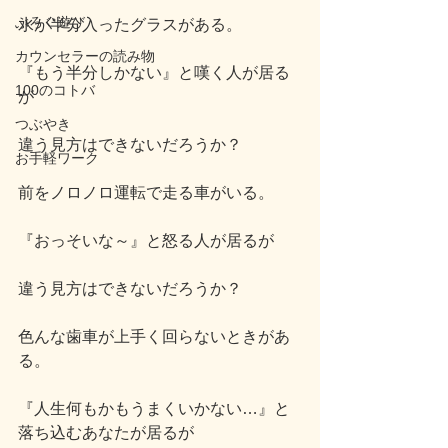
ぶろぐ遊び
水が半分入ったグラスがある。
カウンセラーの読み物
『もう半分しかない』と嘆く人が居る
100のコトバ
が
つぶやき
違う見方はできないだろうか？
お手軽ワーク
前をノロノロ運転で走る車がいる。
『おっそいな～』と怒る人が居るが
違う見方はできないだろうか？
色んな歯車が上手く回らないときがあ
る。
『人生何もかもうまくいかない…』と
落ち込むあなたが居るが