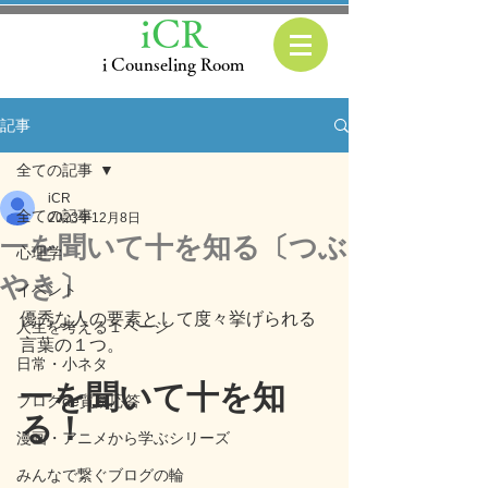
iCR
i Counseling Room
記事
全ての記事
iCR
全ての記事
2023年12月8日
一を聞いて十を知る〔つぶ
心理学
やき〕
イベント
優秀な人の要素として度々挙げられる
人生を考える１ページ
言葉の１つ。
日常・小ネタ
一を聞いて十を知
ブログde質疑応答
る！
漫画・アニメから学ぶシリーズ
みんなで繋ぐブログの輪