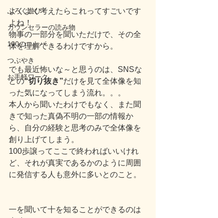
ぶろぐ遊び
よくよく考えたらこれってすごいです
よね！
カウンセラーの読み物
物事の一部分を聞いただけで、その全
100のコトバ
体を理解できるわけですから。
つぶやき
でも最近怖いな～と思うのは、SNSな
お手軽ワーク
どの
“切り抜き”
だけを見て全体像を知
った気になってしまう流れ。。。
本人から聞いたわけでもなく、また聞
きで知った真偽不明の一部の情報か
ら、自分の経験と思考のみで全体像を
創り上げてしまう。
100歩譲ってここで終わればいいけれ
ど、それが真実であるかのように周囲
に発信する人も意外に多いとのこと。
一を聞いて十を知ることができるのは