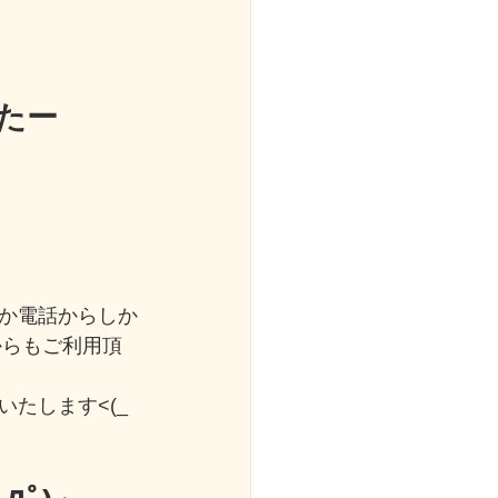
たー
か電話からしか
からもご利用頂
たします<(_ 