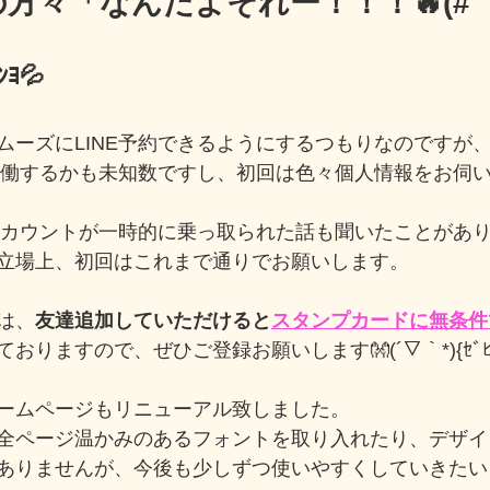
方々「なんだよそれー！！！🔥(# ﾟ
ﾝﾖ💦
ムーズにLINE予約できるようにするつもりなのですが
が稼働するかも未知数ですし、初回は色々個人情報をお伺
のアカウントが一時的に乗っ取られた話も聞いたことがあ
立場上、初回はこれまで通りでお願いします。
は、
友達追加していただけると
スタンプカードに無条件
おりますので、ぜひご登録お願いします👐(´▽｀*){ｾﾞﾋｾ
ームページもリニューアル致しました。
全ページ温かみのあるフォントを取り入れたり、デザイ
ありませんが、今後も少しずつ使いやすくしていきたい