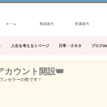
ホーム
相談案内
受講案内
ト
人生を考える１ページ
日常・小ネタ
ブログd
みんなで繋ぐブログの輪
ぶろぐ遊び
カウンセ
Eアカウント開設👑
ウンセラーの乾です！
お手軽ワーク
、