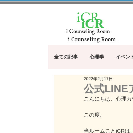
iCR
iCR
i Counseling Room
i Counseling Room.
全ての記事
心理学
イベン
2022年2月17日
漫画・アニメから学ぶシリーズ
公式LIN
こんにちは、心理カ
100のコトバ
つぶやき
この度、
当ルームことiCRは