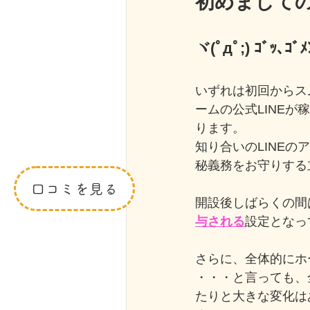
初めましての
ヾ(ﾟдﾟ;) ｺﾞｯ､ｺﾞﾒ
いずれは初回からス
ームの公式LINE
ります。
知り合いのLINE
秘義務をお守りする
口コミを見る
開設後しばらくの間
与される
設定となって
さらに、全体的にホ
・・・と言っても、
たりと大きな変化は