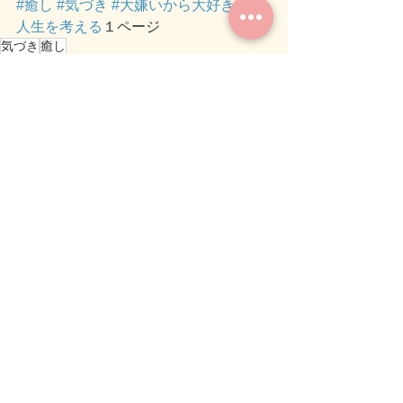
#癒し
#気づき
#大嫌いから大好きに
#
人生を考える
１ページ
気づき
癒し
人生を考える１ページ
すべて表示
関連記事