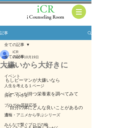
iCR
i Counseling Room
記事
全ての記事
iCR
全ての記事
2020年10月19日
大嫌いから大好きに
心理学
イベント
もしピーマンが大嫌いなら
人生を考える１ページ
ピーマンが持つ栄養素を調べてみて
日常・小ネタ
ブログde質疑応答
『自分の体にどんな良いことがあるの
か』
漫画・アニメから学ぶシリーズ
みんなで繋ぐブログの輪