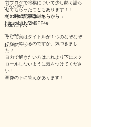
前ブログで将棋について少し熱く語ら
ぶろぐ遊び
せてもらったこともあります！！
カウンセラーの読み物
その時の記事はこちらから→
https://bit.ly/2M9PF4e
100のコトバ
つぶやき
そして実はタイトルが１つのなぞなぞ
になっているのですが、気づきまし
お手軽ワーク
た？
自力で解きたい方はこれより下にスク
ロールしないように気をつけてくださ
い！
画像の下に答えがあります！