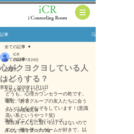
iCR
i Counseling Room
記事
全ての記事
iCR
全ての記事
2019年7月24日
心がクヨクヨしている人
心理学
はどうする？
イベント
更新日：
2020年11月11日
人生を考える１ページ
どうも、心理カウンセラーの乾です。
日常・小ネタ
最近、あるグループの友人たちに会う
といつもなぞなぞをしています！(意識
ブログde質疑応答
高い系というやつ？笑)
漫画・アニメから学ぶシリーズ
僕自身そんなに賢いわけではないので
すが、頭を使ったゲームが好きで、以
みんなで繋ぐブログの輪