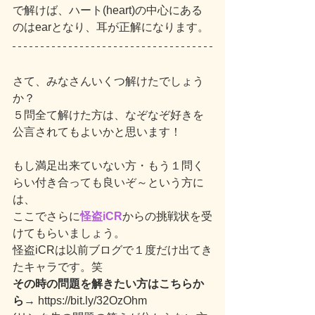
で解けば、ハート(heart)の中心にある
のはearとなり、耳が正解になります。
さて、みなさんいくつ解けたでしょう
か？
５問全て解けた方は、なぞなぞ好きを
公言されてもよいかと思います！
もし満足出来ていない方・もう１問く
らい付き合っても良いぞ～という方に
は、
ここでさらに
怪盗iCR
からの挑戦状を受
けてもらいましょう。
怪盗iCRは以前ブログで１度だけ出てき
たキャラです。笑
その時の問題を解きたい方はこちらか
ら
→ https://bit.ly/32OzOhm