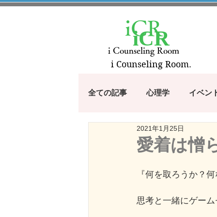
iCR
iCR
i Counseling Room
i Counseling Room.
全ての記事
心理学
イベン
2021年1月25日
漫画・アニメから学ぶシリーズ
愛着は憎
100のコトバ
つぶやき
『何を取ろうか？何
思考と一緒にゲーム