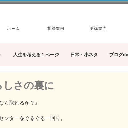
ホーム
相談案内
受講案内
ト
人生を考える１ページ
日常・小ネタ
ブログd
みんなで繋ぐブログの輪
ぶろぐ遊び
カウンセ
らしさの裏に
お手軽ワーク
なら取れるか？』
センターをぐるぐる一回り。