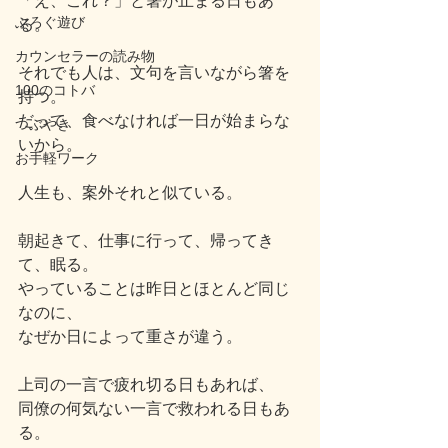
「え、これ？」と箸が止まる日もあ
ぶろぐ遊び
る。
カウンセラーの読み物
それでも人は、文句を言いながら箸を
100のコトバ
持つ。
だって、食べなければ一日が始まらな
つぶやき
いから。
お手軽ワーク
人生も、案外それと似ている。
朝起きて、仕事に行って、帰ってき
て、眠る。
やっていることは昨日とほとんど同じ
なのに、
なぜか日によって重さが違う。
上司の一言で疲れ切る日もあれば、
同僚の何気ない一言で救われる日もあ
る。