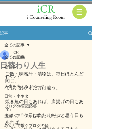
iCR
i Counseling Room
記事
全ての記事
iCR
全ての記事
1月19日
日替わり人生
心理学
ご飯・味噌汁・漬物は、毎日ほとんど
イベント
同じ。
人生を考える１ページ
でも、おかずだけは違う。
日常・小ネタ
焼き魚の日もあれば、唐揚げの日もあ
ブログde質疑応答
る。
たまに「今日は当たりだ」と思う日も
漫画・アニメから学ぶシリーズ
あれば、
みんなで繋ぐブログの輪