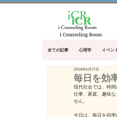
iCR
iCR
i Counseling Room
i Counseling Room.
全ての記事
心理学
イベン
2024年6月27日
漫画・アニメから学ぶシリーズ
毎日を効
現代社会では、時間
100のコトバ
つぶやき
仕事、家庭、趣味な
せん。
今日は、毎日を効率