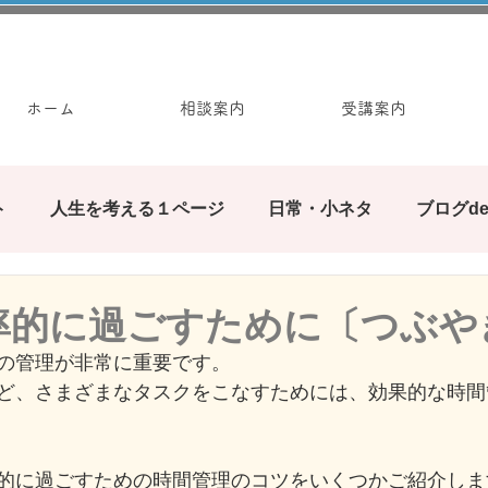
ホーム
相談案内
受講案内
ト
人生を考える１ページ
日常・小ネタ
ブログd
みんなで繋ぐブログの輪
ぶろぐ遊び
カウンセ
率的に過ごすために〔つぶや
の管理が非常に重要です。
お手軽ワーク
ど、さまざまなタスクをこなすためには、効果的な時間
的に過ごすための時間管理のコツをいくつかご紹介しま