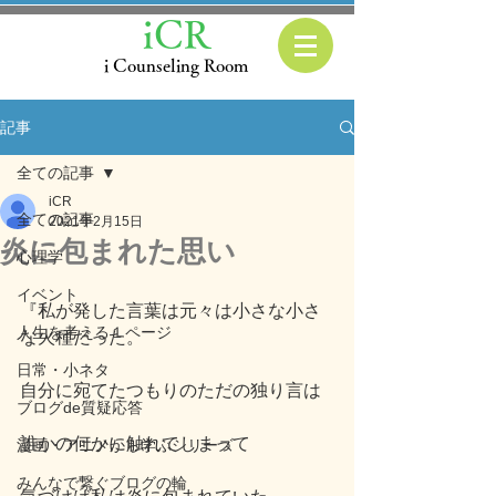
iCR
i Counseling Room
記事
全ての記事
iCR
全ての記事
2021年2月15日
炎に包まれた思い
心理学
イベント
『私が発した言葉は元々は小さな小さ
人生を考える１ページ
な火種だった。
日常・小ネタ
自分に宛てたつもりのただの独り言は
ブログde質疑応答
誰かの何かに触れてしまって
漫画・アニメから学ぶシリーズ
みんなで繋ぐブログの輪