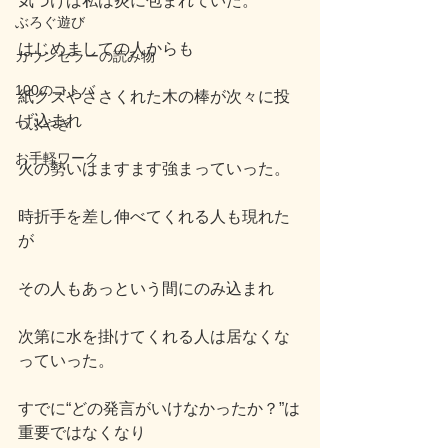
気づけば私は炎に包まれていた。
ぶろぐ遊び
はじめましての人からも
カウンセラーの読み物
100のコトバ
紙クズやささくれた木の棒が次々に投
げ込まれ
つぶやき
お手軽ワーク
火の勢いはますます強まっていった。
時折手を差し伸べてくれる人も現れた
が
その人もあっという間にのみ込まれ
次第に水を掛けてくれる人は居なくな
っていった。
すでに“どの発言がいけなかったか？”は
重要ではなくなり