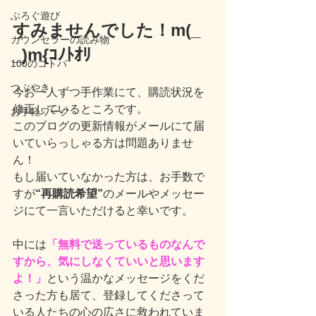
ぶろぐ遊び
すみませんでした！m(_ 
カウンセラーの読み物
_)m{ｺﾉﾄｵﾘ
100のコトバ
つぶやき
今お一人ずつ手作業にて、購読状況を
修正しているところです。
お手軽ワーク
このブログの更新情報がメールにて届
いていらっしゃる方は問題ありませ
ん！
もし届いていなかった方は、お手数で
すが
“再購読希望”
のメールやメッセー
ジにて一言いただけると幸いです。
中には
「無料で送っているものなんで
すから、気にしなくていいと思います
よ！」
という温かなメッセージをくだ
さった方も居て、登録してくださって
いる人たちの心の広さに救われていま