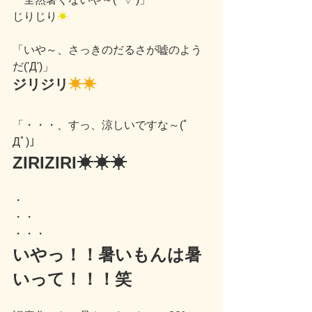
じりじり
☀
「いや～、さっきのだるさが嘘のよう
だ('Д')」
ジリジリ
☀☀
「・・・、すっ、涼しいですな～(ﾟ
Дﾟ)」
ZIRIZIRI
☀☀☀
・
・・
・・・
いやっ！！暑いもんは暑
いって！！！笑