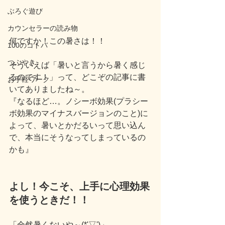
ぶろぐ遊び
カウンセラーの読み物
何ですか！この暑さは！！
100のコトバ
つぶやき
そういえば「暑いと言うから暑く感じ
るのです！」って、どこぞの記事に書
お手軽ワーク
いてありましたね～。
『なるほど…。ノシーボ効果(プラシー
ボ効果のマイナスバージョンのこと)に
よって、暑いとかだるいって思い込ん
で、本当にそうなってしまっているの
かも』
よし！今こそ、上手に心理効果
を使うときだ！！
「全然暑くないや～(*'▽')」