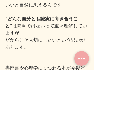
いいと自然に思えるんです。
“どんな自分とも誠実に向き合うこ
と”
は簡単ではないって重々理解してい
ますが、
だからこそ大切にしたいという思いが
あります。
専門書や心理学にまつわる本が今後ど
れだけ増えていっても、その気持ちだ
けは埋もれていかないようにしたいな
～と、ブログを書きながら改めて思い
ました。
いつも通り“イイ感じ”になったのでここ
で終わりにしたいと思います('ω')ノ