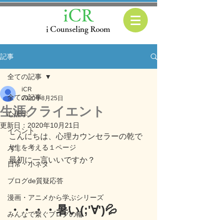
iCR
i Counseling Room
記事
全ての記事
iCR
全ての記事
2020年8月25日
生涯クライエント
心理学
更新日：
2020年10月21日
イベント
こんにちは、心理カウンセラーの乾で
人生を考える１ページ
す。
最初に一言いいですか？
日常・小ネタ
ブログde質疑応答
漫画・アニメから学ぶシリーズ
・・・・暑い(;'∀')💦
みんなで繋ぐブログの輪