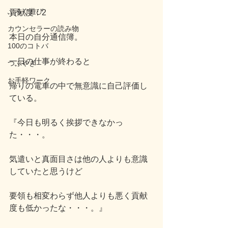
ぶろぐ遊び
貢献度：2
カウンセラーの読み物
本日の自分通信簿。
100のコトバ
一日の仕事が終わると
つぶやき
お手軽ワーク
帰りの電車の中で無意識に自己評価し
ている。
『今日も明るく挨拶できなかっ
た・・・。
気遣いと真面目さは他の人よりも意識
していたと思うけど
要領も相変わらず他人よりも悪く貢献
度も低かったな・・・。』