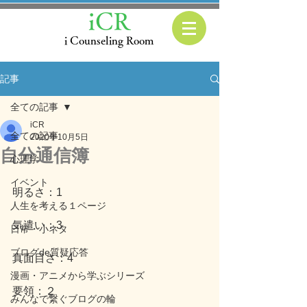
iCR
i Counseling Room
記事
全ての記事
iCR
全ての記事
2020年10月5日
自分通信簿
心理学
イベント
明るさ：1
人生を考える１ページ
気遣い：3
日常・小ネタ
ブログde質疑応答
真面目さ：4
漫画・アニメから学ぶシリーズ
要領：２
みんなで繋ぐブログの輪