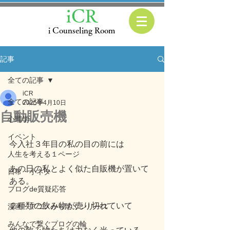
iCR
i Counseling Room
記事
全ての記事
iCR
全ての記事
2025年4月10日
自動販売機
心理学
イベント
今入社３年目の私の目の前には
人生を考える１ページ
あの日の私とよく似た自販機が置いて
日常・小ネタ
ある。
ブログde質疑応答
２種類の飲み物が売り切れていて
漫画・アニメから学ぶシリーズ
みんなで繋ぐブログの輪