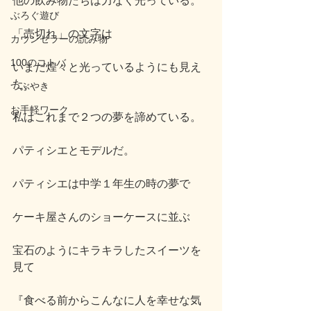
他の飲み物たちは力なく光っている。
ぶろぐ遊び
「売切れ」の文字は
カウンセラーの読み物
100のコトバ
いまだ煌々と光っているようにも見え
た。
つぶやき
お手軽ワーク
私はこれまで２つの夢を諦めている。
パティシエとモデルだ。
パティシエは中学１年生の時の夢で
ケーキ屋さんのショーケースに並ぶ
宝石のようにキラキラしたスイーツを
見て
『食べる前からこんなに人を幸せな気