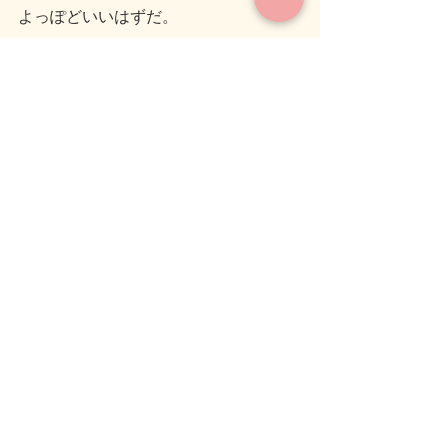
よっぽどいいはずだ。
「ーーーチャリン、チャリン、チャリ
ン」
私は時間切れで返ってきた小銭を
もう一度投入口に強く押し込んだ。
最後まで読んでいただきありがとうご
ざいます。
では、また次のブログでお会いしまし
ょう(＾＾)ノシ
＃人生を考える１ページ　＃自動販売
機　＃気づき　＃癒し
気づき
癒し
ショート
人生を考える１ページ