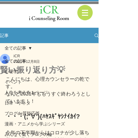
iCR
i Counseling Room
記事
全ての記事
iCR
全ての記事
2021年12月8日
賢い振り返り方💡
心理学
こんにちは、心理カウンセラーの乾で
イベント
す。
人生を考える１ページ
なんと2021年ももうすぐ終わろうとし
ています！！
日常・小ネタ
ブログde質疑応答
・・・(;'∀'){ﾊﾔｽｷﾞﾔｼﾅｲｶｲ?
漫画・アニメから学ぶシリーズ
今年の下半期からはコロナが少し落ち
みんなで繋ぐブログの輪