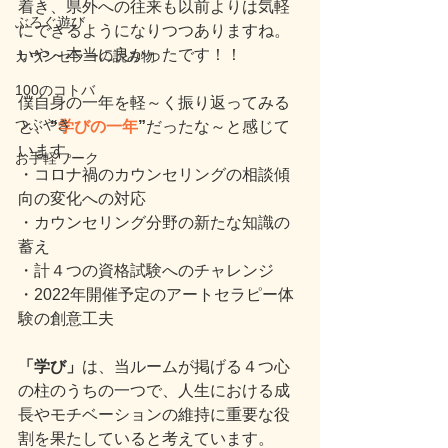
着き、県外への往来も以前よりは気軽
ぶろぐ遊び
にできるようになりつつありますね。
いや～本当に良かったです！！
カウンセラーの読み物
100のコトバ
僕自身の一年を軽～く振り返ってみる
つぶやき
と、
“
学びの一年
”
だったな～と感じて
います。
お手軽ワーク
・コロナ禍のカウンセリングの相談傾
向の変化への対応
・カウンセリング分野の新たな知識の
蓄え
・計４つの資格試験へのチャレンジ
・2022年開催予定のアートセラピー体
験の創意工夫
「学び」
は、当ルームが掲げる４つ心
の柱のうちの一つで、人生における成
長やモチベーションの維持に重要な役
割を果たしていると考えています。