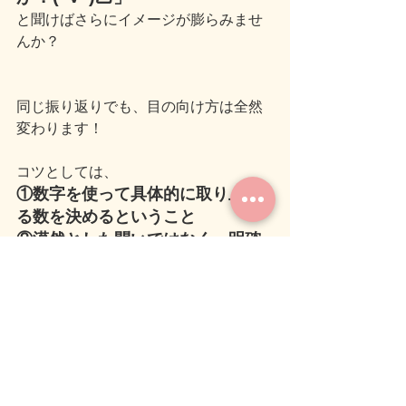
と聞けばさらにイメージが膨らみませ
んか？
同じ振り返りでも、目の向け方は全然
変わります！
コツとしては、
①数字を使って具体的に取り上げ
る数を決めるということ
②漠然とした問いではなく、明確
にすること
③“そうである”と仮定し、自分を
想像させること
これは、反省に使う場合でも必要以上
に時間や労力を使わずに済むので、す
ごくオススメです！