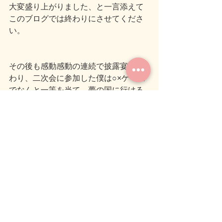
大変盛り上がりました、と一言添えて
このブログでは終わりにさせてくださ
い。
その後も感動感動の連続で披露宴は終
わり、二次会に参加した僕は○×ゲーム
でなんと一等を当て、夢の国に行ける
ペアチケットを手に入れちゃいまし
た。
昔からほんとにクジ運だけは持ってい
るようです。笑