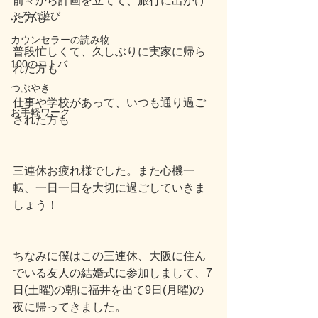
前々から計画を立てて、旅行に出かけ
ぶろぐ遊び
た方も
カウンセラーの読み物
普段忙しくて、久しぶりに実家に帰ら
100のコトバ
れた方も
つぶやき
仕事や学校があって、いつも通り過ご
お手軽ワーク
された方も
三連休お疲れ様でした。また心機一
転、一日一日を大切に過ごしていきま
しょう！
ちなみに僕はこの三連休、大阪に住ん
でいる友人の結婚式に参加しまして、7
日(土曜)の朝に福井を出て9日(月曜)の
夜に帰ってきました。