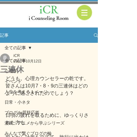
iCR
i Counseling Room
記事
全ての記事
iCR
全ての記事
2017年10月12日
三連休
心理学
どうも。心理カウンセラーの乾です。
イベント
皆さんは10月7・8・9の三連休はどの
人生を考える１ページ
ように過ごされたのでしょう？
日常・小ネタ
ブログde質疑応答
日頃の疲れを取るために、ゆっくりさ
れた方も
漫画・アニメから学ぶシリーズ
みんなで繋ぐブログの輪