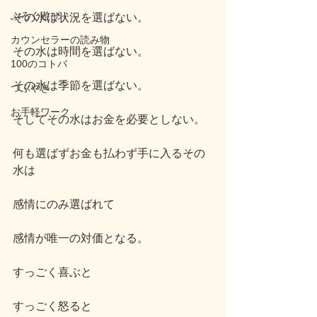
ぶろぐ遊び
その水は状況を選ばない。
カウンセラーの読み物
その水は時間を選ばない。
100のコトバ
その水は季節を選ばない。
つぶやき
お手軽ワーク
そしてその水はお金を必要としない。
何も選ばずお金も払わず手に入るその
水は
感情にのみ選ばれて
感情が唯一の対価となる。
すっごく喜ぶと
すっごく怒ると