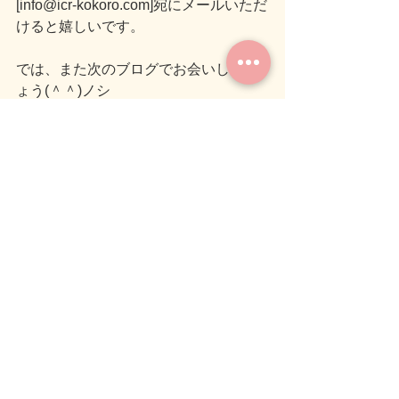
[info@icr-kokoro.com]宛にメールいただ
けると嬉しいです。
では、また次のブログでお会いしまし
ょう(＾＾)ノシ
気づき
癒し
人生を考える１ページ
すべて表示
関連記事