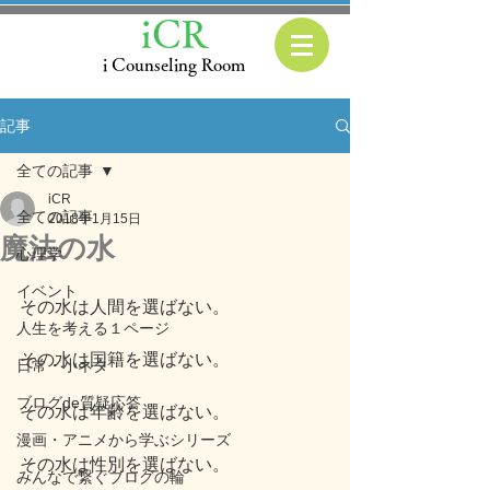
iCR
i Counseling Room
記事
全ての記事
iCR
全ての記事
2018年1月15日
魔法の水
心理学
イベント
その水は人間を選ばない。
人生を考える１ページ
その水は国籍を選ばない。
日常・小ネタ
ブログde質疑応答
その水は年齢を選ばない。
漫画・アニメから学ぶシリーズ
その水は性別を選ばない。
みんなで繋ぐブログの輪