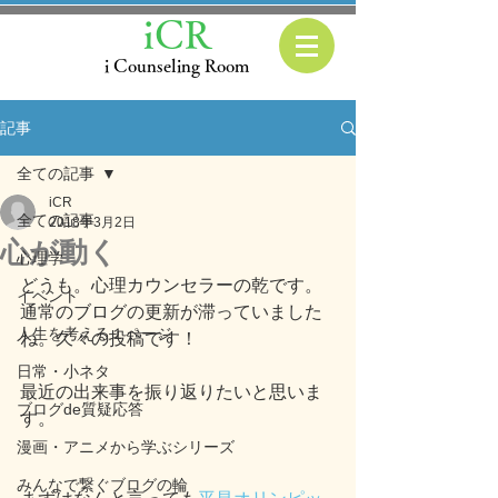
iCR
i Counseling Room
記事
全ての記事
iCR
全ての記事
2018年3月2日
心が動く
心理学
どうも。心理カウンセラーの乾です。
イベント
通常のブログの更新が滞っていました
人生を考える１ページ
ね。久々の投稿です！
日常・小ネタ
最近の出来事を振り返りたいと思いま
ブログde質疑応答
す。
漫画・アニメから学ぶシリーズ
みんなで繋ぐブログの輪