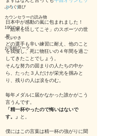
まずはなんと言っても
平昌オリンピッ
ぶろぐ遊び
ク！！
カウンセラーの読み物
日本中が感動の嵐に包まれました！
100のコトバ
「結果を出してこそ」のスポーツの世
界。
つぶやき
どの選手も辛い練習に耐え、他のこと
お手軽ワーク
を我慢し、死に物狂いの４年間を過ご
してきたことでしょう。
そんな努力の固まりの人たちの中か
ら、たった３人だけが栄光を掴みと
り、残りの人は涙をのむ。
毎年メダルに届かなかった誰かがこう
言うんです。
「精一杯やったので悔いはないで
す。」
と。
僕にはこの言葉は精一杯の強がりに聞