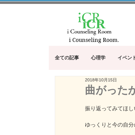
iCR
iCR
i Counseling Room
i Counseling Room.
全ての記事
心理学
イベン
2018年10月15日
漫画・アニメから学ぶシリーズ
曲がった
100のコトバ
つぶやき
振り返ってみてほし
ゆっくりと今の自分