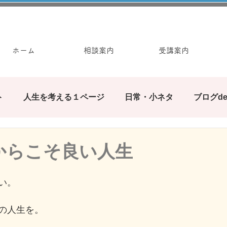
ホーム
相談案内
受講案内
ト
人生を考える１ページ
日常・小ネタ
ブログd
みんなで繋ぐブログの輪
ぶろぐ遊び
カウンセ
からこそ良い人生
お手軽ワーク
い。
の人生を。