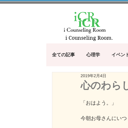
iCR
iCR
i Counseling Room
i Counseling Room.
全ての記事
心理学
イベン
2019年2月4日
漫画・アニメから学ぶシリーズ
心のわら
100のコトバ
つぶやき
「おはよう。」
今朝お母さんにいつ