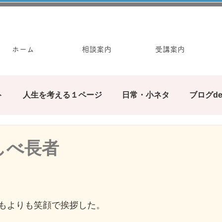
ホーム
相談案内
受講案内
ト
人生を考える１ページ
日常・小ネタ
ブログd
みんなで繋ぐブログの輪
ぶろぐ遊び
カウンセ
しべ長者
お手軽ワーク
もよりも笑顔で挨拶した。