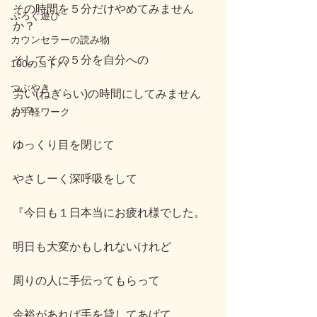
その時間を５分だけやめてみません
ぶろぐ遊び
か？
カウンセラーの読み物
そしてその５分を自分への
100のコトバ
つぶやき
労い(ねぎらい)の時間にしてみません
か？
お手軽ワーク
ゆっくり目を閉じて
やさしーく深呼吸をして
『今日も１日本当にお疲れ様でした。
明日も大変かもしれないけれど
周りの人に手伝ってもらって
余裕があれば手を貸してあげて