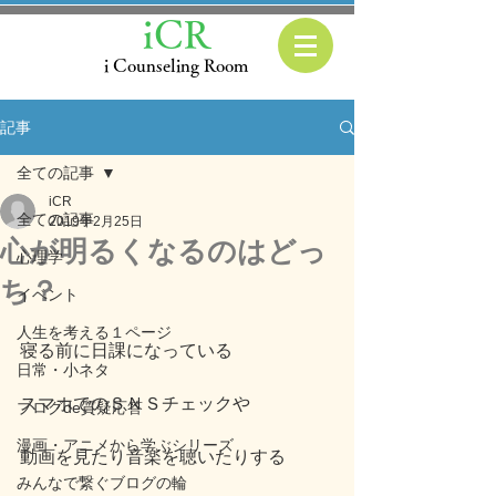
iCR
i Counseling Room
記事
全ての記事
iCR
全ての記事
2019年2月25日
心が明るくなるのはどっ
心理学
ち？
イベント
人生を考える１ページ
寝る前に日課になっている
日常・小ネタ
スマホでのＳＮＳチェックや
ブログde質疑応答
漫画・アニメから学ぶシリーズ
動画を見たり音楽を聴いたりする
みんなで繋ぐブログの輪