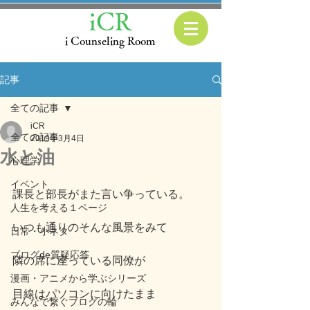
iCR
i Counseling Room
記事
全ての記事
iCR
全ての記事
2019年3月4日
水と油
心理学
イベント
課長と部長がまた言い争っている。
人生を考える１ページ
いつも通りのそんな風景をみて
日常・小ネタ
ブログde質疑応答
隣の席に座っている同僚が
漫画・アニメから学ぶシリーズ
目線はパソコンに向けたまま
みんなで繋ぐブログの輪