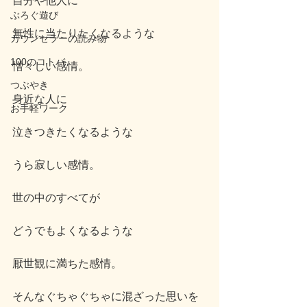
自分や他人に
ぶろぐ遊び
無性に当たりたくなるような
カウンセラーの読み物
100のコトバ
憎々しい感情。
つぶやき
身近な人に
お手軽ワーク
泣きつきたくなるような
うら寂しい感情。
世の中のすべてが
どうでもよくなるような
厭世観に満ちた感情。
そんなぐちゃぐちゃに混ざった思いを