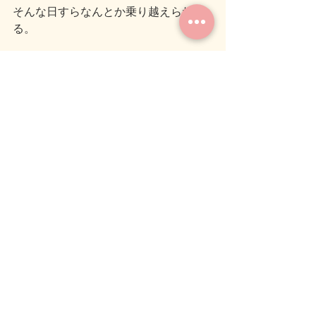
そんな日すらなんとか乗り越えられ
る。
RESETとRESTART。
自分を大事にしていく為の２つの言
葉。
最後まで読んでいただきありがとうご
ざいます。
ブログを読んで疑問に思ったことや感
想などありましたら
コメントいただけると嬉しいです。
では、また次のブログでお会いしまし
ょう(＾＾)ノシ
#癒し
#気づき
#人生を考える
１ページ 
＃RESETとRESTART
気づき
癒し