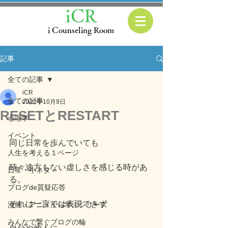
iCR
i Counseling Room
記事
全ての記事
iCR
全ての記事
2022年10月9日
RESETとRESTART
心理学
イベント
同じ日常を歩んでいても
人生を考える１ページ
時々途方もない虚しさを感じる時があ
日常・小ネタ
る。
ブログde質疑応答
それは一言では表現できず
漫画・アニメから学ぶシリーズ
みんなで繋ぐブログの輪