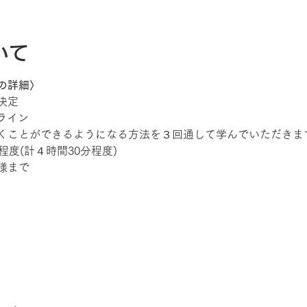
いて
の詳細〉
決定
ライン
くことができるようになる方法を３回通して学んでいただきま
程度(計４時間30分程度)
様まで