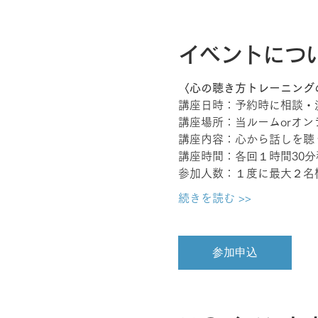
イベントにつ
〈心の聴き方トレーニング
講座日時：予約時に相談・
講座場所：当ルームorオン
講座内容：心から話しを聴
講座時間：各回１時間30分
参加人数：１度に最大２名
続きを読む >>
参加申込