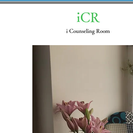
iCR
i Counseling Room