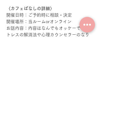
〈カフェばなしの詳細〉
開催日時：ご予約時に相談・決定
開催場所：当ルームorオンライン
お話内容：内容はなんでもオッケーです！ス
トレスの解消法や心理カウンセラーのなり
方、心理学について等など
体験時間：１時間30分程度
体験人数：１度に最大お２人様まで
続きを読む >>
参加申込
このイベントをシェア