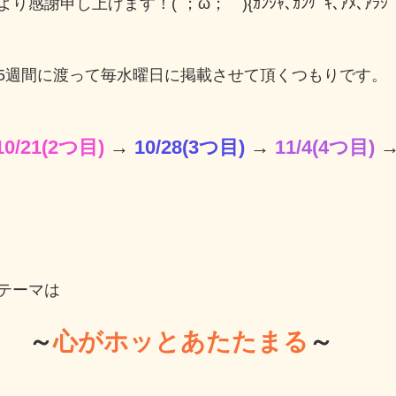
謝申し上げます！(´；ω；｀){ｶﾝｼｬ､ｶﾝｹﾞｷ､ｱﾒ､ｱﾗｼ
5週間に渡って毎水曜日に掲載させて頂くつもりです。
10/21(2つ目)
 → 
10/28(3つ目)
 → 
11/4(4つ目)
 →
テーマは
～
心がホッとあたたまる
～