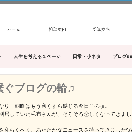
ホーム
相談案内
受講案内
ト
人生を考える１ページ
日常・小ネタ
ブログd
みんなで繋ぐブログの輪
ぶろぐ遊び
カウンセ
繋ぐブログの輪♫
お手軽ワーク
なり、朝晩はもう寒くすら感じる今日この頃。
別居していた毛布さんが、そろそろ恋しくなってきまし
今日はそ