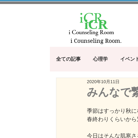
iCR
iCR
i Counseling Room
i Counseling Room.
全ての記事
心理学
イベン
2020年10月11日
漫画・アニメから学ぶシリーズ
みんなで
100のコトバ
つぶやき
季節はすっかり秋に
春終わりくらいから