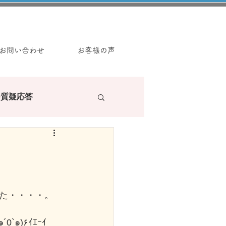
お問い合わせ
お客様の声
e質疑応答
ラーの読み物
た・・・・。
んな肌寒さを和らぐべく、あたたかなニュースを持ってきました٩(๑´0`๑)۶ｲｴｰｲ