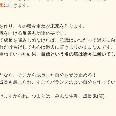
来
に向きます。
を作り、今の積み重ねが
未来
を作ります。
識を向ける反省も勿論必要です。
て成長を噛みしめなければ、意識はいつだって過去に向
れだけ習得しても心は過去に置き去りのままなんです。
重ねていった結果、
自信という名の塔は徐々に傾いてし
たなら、そこから成長した自分を受け止める！
成長も感じられ、すごくバランスのよい自分を作ってい
けますからね。つまりは、みんな生涯、成長鬼(笑)。