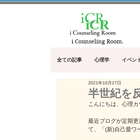
iCR
iCR
i Counseling Room
i Counseling Room.
全ての記事
心理学
イベン
2021年10月27日
漫画・アニメから学ぶシリーズ
半世紀を
こんにちは、心理カ
100のコトバ
つぶやき
最近ブログが定期更
て、「(新)自己愛