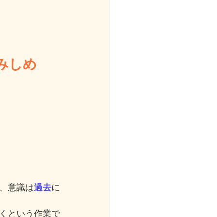
みしめ
、意識は
過去
に
くという作業で