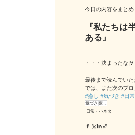
今日の内容をまとめま
『私たちは
ある』
・・・決まったな
|∀
最後まで読んでいた
では、また次のブロ
#癒し
#気づき
#日常
気づき
癒し
日常・小ネタ