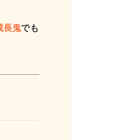
成長鬼
でも