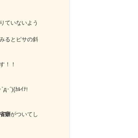
りていないよう
みるとピサの斜
す！！
){ｶﾙｲﾅ!
省癖
がついてし