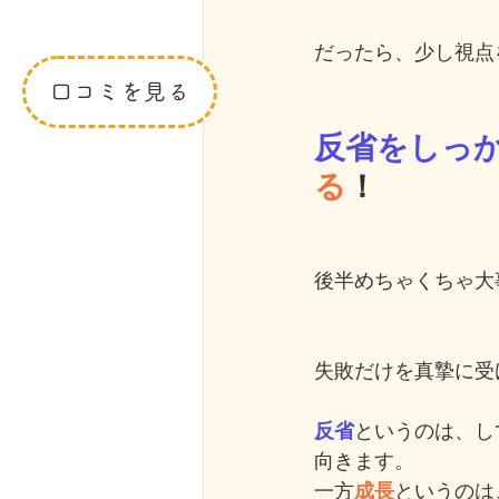
だったら、少し視点
口コミを見る
反省をしっ
る
！
後半めちゃくちゃ大事で
失敗だけを真摯に受
反省
というのは、し
向きます。
一方
成長
というのは