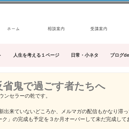
ホーム
相談案内
受講案内
ト
人生を考える１ページ
日常・小ネタ
ブログd
みんなで繋ぐブログの輪
ぶろぐ遊び
カウンセ
反省鬼で過ごす者たちへ
ウンセラーの乾です。
お手軽ワーク
新出来ていないどころか、メルマガの配信もかなり滞っ
ワーク」の完成も予定を３か月オーバーして未だ完成して