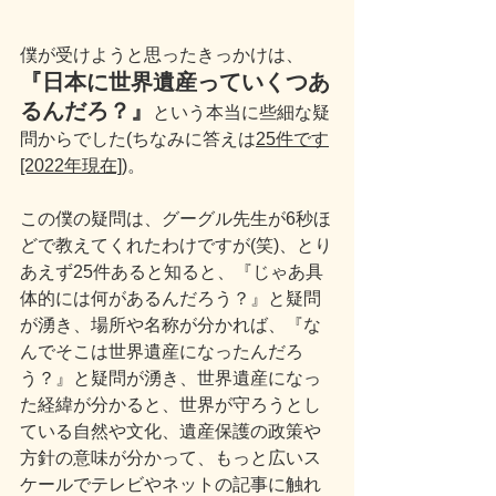
僕が受けようと思ったきっかけは、
『日本に世界遺産っていくつあ
るんだろ？』
という本当に些細な疑
問からでした(ちなみに答えは
25件です
[2022年現在]
)。
この僕の疑問は、グーグル先生が6秒ほ
どで教えてくれたわけですが(笑)、とり
あえず25件あると知ると、『じゃあ具
体的には何があるんだろう？』と疑問
が湧き、場所や名称が分かれば、『な
んでそこは世界遺産になったんだろ
う？』と疑問が湧き、世界遺産になっ
た経緯が分かると、世界が守ろうとし
ている自然や文化、遺産保護の政策や
方針の意味が分かって、もっと広いス
ケールでテレビやネットの記事に触れ