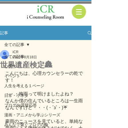
iCR
i Counseling Room
記事
全ての記事
iCR
全ての記事
2022年8月18日
世界遺産検定🏯
心理学
こんにちは、心理カウンセラーの乾で
イベント
す！
人生を考える１ページ
・・・梅雨って明けましたよね？
日常・小ネタ
なんか僕の住んでいるところは一生雨
ブログde質疑応答
なんですけど・・・(・´з`・)☔
漫画・アニメから学ぶシリーズ
豪雨のニュースを見ていると、単純な
みんなで繋ぐブログの輪