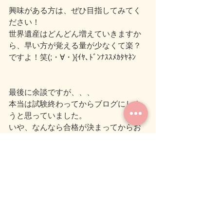
興味がある方は、ぜひ目指してみてく
ださい！
世界遺産はどんどん増えていきますか
ら、早い方が覚える量が少なくて楽？
ですよ！笑(;・∀・){ｲﾔ､ﾄﾞﾝﾅｽｽﾒｶﾀﾔﾈﾝ
最後に余談ですが、、、
本当は試験終わってからブログにしよ
うと思っていました。
いや、なんなら合格が決まってからお
伝えしようかと思っていました(その方
がカッコいいから…)が・・・、残り10
日になって少しモチベーションが下が
ってきたため、敢えて受けることを伝
えて自分に発破をかけようと思った次
第です。