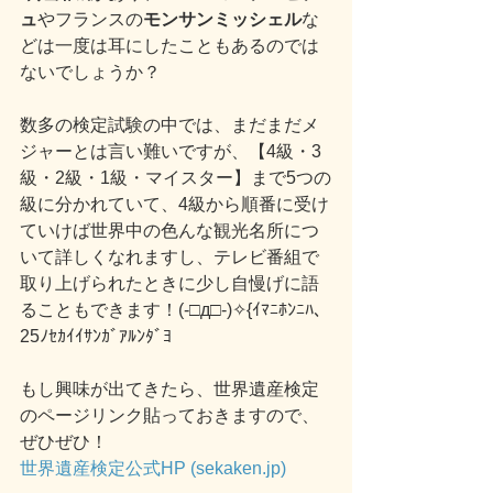
ュ
やフランスの
モンサンミッシェル
な
どは一度は耳にしたこともあるのでは
ないでしょうか？
数多の検定試験の中では、まだまだメ
ジャーとは言い難いですが、【4級・3
級・2級・1級・マイスター】まで5つの
級に分かれていて、4級から順番に受け
ていけば世界中の色んな観光名所につ
いて詳しくなれますし、テレビ番組で
取り上げられたときに少し自慢げに語
ることもできます！
(-□д□-)✧{ｲﾏﾆﾎﾝﾆﾊ､
25ﾉｾｶｲｲｻﾝｶﾞｱﾙﾝﾀﾞﾖ
もし興味が出てきたら、世界遺産検定
のページリンク貼っておきますので、
ぜひぜひ！
世界遺産検定公式HP (sekaken.jp)