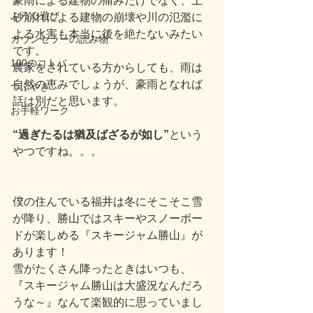
豪雨による建物の痛みだけでなく、土
ぶろぐ遊び
砂崩れによる建物の崩壊や川の氾濫に
よる水害も本当に後を絶たないみたい
カウンセラーの読み物
です。
100のコトバ
農家をされている方からしても、雨は
自然の恵みでしょうが、豪雨となれば
つぶやき
話は別だと思います。
お手軽ワーク
“過ぎたるは猶及ばざるが如し”
という
やつですね。。。
僕の住んでいる福井は冬にそこそこ雪
が降り、勝山ではスキーやスノーボー
ドが楽しめる『スキージャム勝山』が
あります！
雪がたくさん降ったときはいつも、
『スキージャム勝山は大盛況なんだろ
うな～』なんて楽観的に思っていまし