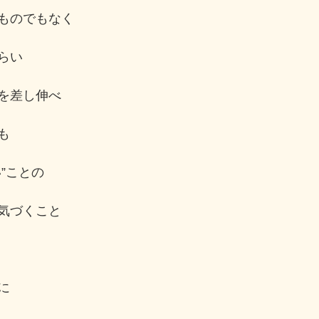
ものでもなく
らい
を差し伸べ
も
”ことの
気づくこと
に