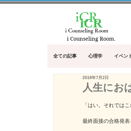
iCR
iCR
i Counseling Room
i Counseling Room.
全ての記事
心理学
イベン
2018年7月2日
漫画・アニメから学ぶシリーズ
人生にお
100のコトバ
つぶやき
「はい。それではこ
最終面接の合格発表