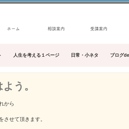
ホーム
相談案内
受講案内
ト
人生を考える１ページ
日常・小ネタ
ブログd
みんなで繋ぐブログの輪
ぶろぐ遊び
カウンセ
はよう。
お手軽ワーク
れから
をさせて頂きます。