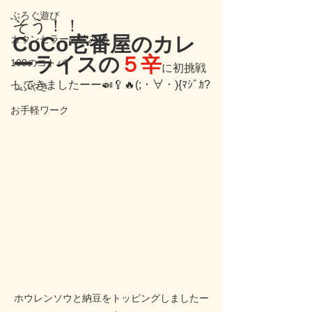
ぶろぐ遊び
そう！！
CoCo壱番屋のカレ
カウンセラーの読み物
ーライスの
５辛
100のコトバ
に初挑戦
してきましたーー🍛🥄🔥(;・∀・){ﾏｼﾞｶ?
つぶやき
お手軽ワーク
ホウレンソウと納豆をトッピングしましたー