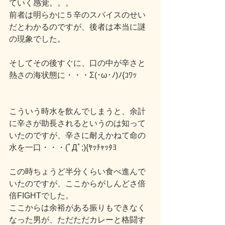
ていく感覚。。。
前者は明らかに５辛のスパイスのせい
だとわかるのですが、後者は本当に謎
の現象でした。
そしてその後すぐに、口の中が辛さと
熱さの海状態に・・・Σ(･ω･ﾉ)ﾉ{ｺﾜｯ
こういう時水を飲んでしまうと、余計
に辛さが助長されるというのは知って
いたのですが、辛さに耐えかねて命の
水を一口・・・(ﾟДﾟ;){ﾔｯﾁｬｯﾀﾖ
この時ちょうど半分くらい食べ進んで
いたのですが、ここからがしんどさ倍
倍FIGHTでした。
ここからは余裕がある振りもできなく
なった男が、ただただカレーと格闘す