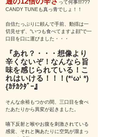
通の12倍の辛さ
って何事!!!???
CANDY TUNEも真っ青でしょ！！
自信たっぷりに頼んで手前、動揺は一
切見せず、“いつも食べてますよ顔”で一
口目を口に運びました・・・
『あれ？・・・想像より
辛くないぞ！なんなら旨
味を感じられている！こ
れはいける！！！(*‘ω‘ *)
{ｶﾁｶｸﾀﾞｰ』
そんな余裕もつかの間、三口目を食べ
たあたりから異変が起きました。
嚥下反射と喉やお腹を刺激されている
感覚、それと胸あたりに空気が溜まっ