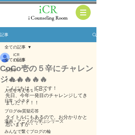
iCR
i Counseling Room
記事
全ての記事
iCR
全ての記事
1月8日
CoCo壱の５辛にチャレン
心理学
ジ🔥🔥🔥🔥🔥
イベント
こんにちは、iCRです！
人生を考える１ページ
先日、今年一発目のチャレンジしてき
日常・小ネタ
ました！！！！
ブログde質疑応答
タイトルにもあるので、お分かりかと
漫画・アニメから学ぶシリーズ
思いますが・・・
みんなで繋ぐブログの輪