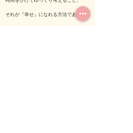
時間をかけてゆっくり考えること。
それが『幸せ』になれる方法であり
わたしたち人間が唯一使える
魔力のない魔法なんだ】と。
最後まで読んでいただきありがとうご
ざいます。
皆さん子どもの頃一度は考えたことが
あるのではないでしょうか？
大人になってもたまに子どもの頃を思
い出して、夢を語ったりするのも良い
かもしれませんね。
タダでみんなが幸せを感じられる方法
ですからね。