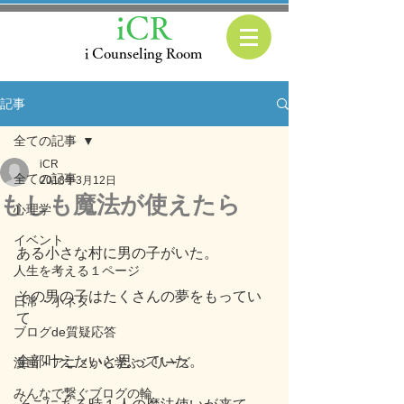
iCR
i Counseling Room
記事
全ての記事
iCR
全ての記事
2018年3月12日
もしも魔法が使えたら
心理学
イベント
ある小さな村に男の子がいた。
人生を考える１ページ
その男の子はたくさんの夢をもってい
日常・小ネタ
て
ブログde質疑応答
全部叶えたいと思っていた。
漫画・アニメから学ぶシリーズ
みんなで繋ぐブログの輪